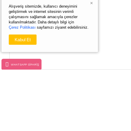
×
Alışveriş sitemizde, kullanıcı deneyimini
geliştirmek ve internet sitesinin verimli
çalışmasını sağlamak amacıyla çerezler
kullanılmaktadır. Daha detaylı bilgi için
Çerez Politikası
sayfamızı ziyaret edebilirsiniz.
Kabul Et
WHATSAPP SIPARIŞ
Dğer Ürünlerimiz
AYNI GÜN
AYNI GÜN
TESLIM
TESLIM
11 Beyaz Gül Buke
Çikolata
6 Kırmızı Gül Buketi Ayıcık ve