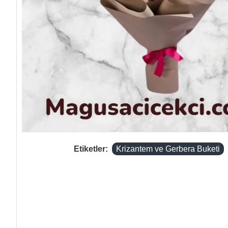
Etiketler:
Krizantem ve Gerbera Buketi