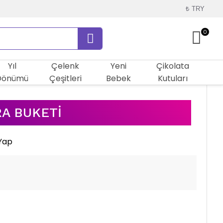
₺
TRY
0
Yıl
Çelenk
Yeni
Çikolata
Dönümü
Çeşitleri
Bebek
Kutuları
A BUKETI
Yap