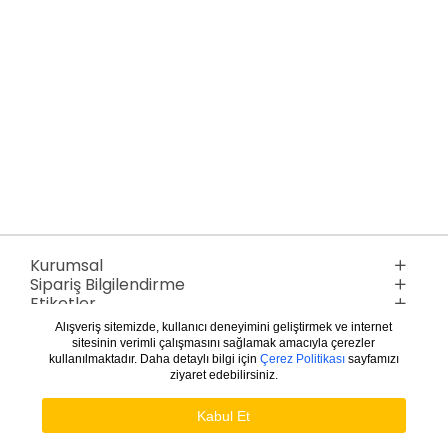
Kurumsal
Sipariş Bilgilendirme
Etiketler
Hashtaglar
Alışveriş sitemizde, kullanıcı deneyimini geliştirmek ve internet
sitesinin verimli çalışmasını sağlamak amacıyla çerezler
kullanılmaktadır. Daha detaylı bilgi için
Çerez Politikası
sayfamızı
ziyaret edebilirsiniz.
Kabul Et
Copyright © 2021 - Tasarım: North Cyprus Florist