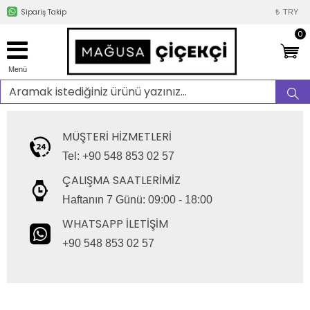
Sipariş Takip
₺
TRY
0
Menü
MÜŞTERI HIZMETLERI
Tel: +90 548 853 02 57
ÇALIŞMA SAATLERIMIZ
Haftanın 7 Günü: 09:00 - 18:00
WHATSAPP İLETIŞIM
+90 548 853 02 57